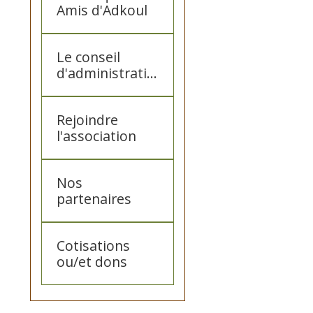
Amis d'Adkoul
Le conseil
d'administratio
n des Amis
d'Adkoul
Rejoindre
l'association
Nos
partenaires
Cotisations
ou/et dons